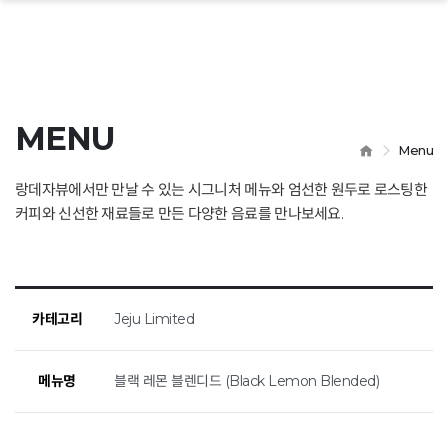
 닫기
MENU
HOME
Menu
랑데자뷰에서만 만날 수 있는 시그니처 메뉴와 엄선한 원두로 로스팅한
커피와 신선한 재료들로 만든 다양한 음료를 만나보세요.
카테고리
Jeju Limited
메뉴명
블랙 레몬 블렌디드 (Black Lemon Blended)