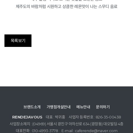
제주도의 바람처럼 시원하고 상큼한 레몬맛이 나는 스무디 음료
목록보기
브랜드소개
가맹점개설안내
메뉴안내
문의하기
RENDEJAVOUS
대표 : 박귀홍
사업자 등록번호 : 826-35-00438
사업장소재지 : (04969) 서울시 광진구 아차산로 634 (광장동) 대오빌딩 4층
대표전화 : 010-4993-3778
E-mail : caferende@naver.com