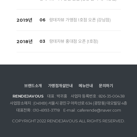
2019년
06
랑데자뷰 가맹점 1호점 오픈 (강남점)
2018년
03
랑데자뷰 홍대점 오픈 (1호점)
브랜드소개
가맹점개설안내
메뉴안내
문의하기
RENDEJAVOUS
대표 : 박귀홍
사업자 등록번호 : 826-35-00438
사업장소재지 : (04969) 서울시 광진구 아차산로 634 (광장동) 대오빌딩 4층
대표전화 : 010-4993-3778
E-mail : caferende@naver.com
COPYRIGHT 2022 RENDEJAVOUS ALL RIGHTS RESERVED.