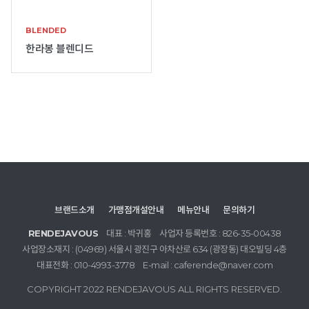
BLENDED
한라봉 블렌디드
브랜드소개
가맹점개설안내
메뉴안내
문의하기
RENDEJAVOUS
대표 : 박귀홍
사업자 등록번호 : 826-35-00438
사업장소재지 : (04969) 서울시 광진구 아차산로 634 (광장동) 대오빌딩 4층
대표전화 : 010-4993-3778
E-mail : caferende@naver.com
COPYRIGHT 2022 RENDEJAVOUS ALL RIGHTS RESERVED.